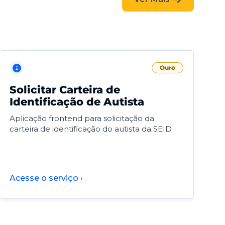
Ouro
Solicitar Carteira de
V
Identificação de Autista
F
Aplicação frontend para solicitação da
V
carteira de identificação do autista da SEID
F
d
d
Acesse o serviço ›
A