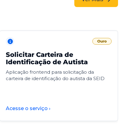
Ouro
Solicitar Carteira de
V
Identificação de Autista
F
Aplicação frontend para solicitação da
V
carteira de identificação do autista da SEID
F
d
d
Acesse o serviço ›
A