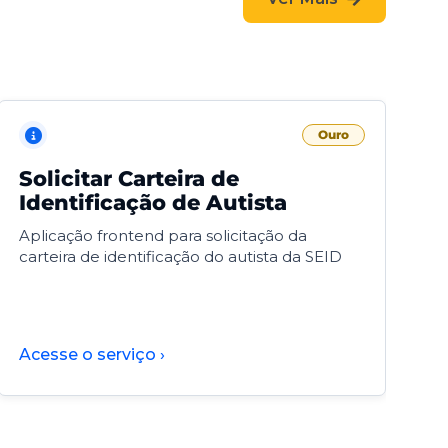
Ouro
Solicitar Carteira de
V
Identificação de Autista
F
Aplicação frontend para solicitação da
V
carteira de identificação do autista da SEID
F
d
d
Acesse o serviço ›
A