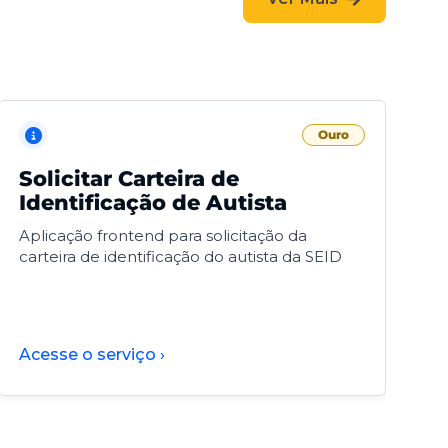
Ouro
Solicitar Carteira de
V
Identificação de Autista
F
Aplicação frontend para solicitação da
V
carteira de identificação do autista da SEID
F
d
d
Acesse o serviço ›
A