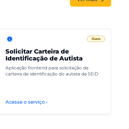
Ouro
Solicitar Carteira de
V
Identificação de Autista
F
Aplicação frontend para solicitação da
V
carteira de identificação do autista da SEID
F
d
d
Acesse o serviço ›
A