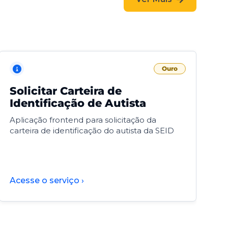
Ouro
Solicitar Carteira de
V
Identificação de Autista
F
Aplicação frontend para solicitação da
V
carteira de identificação do autista da SEID
F
d
d
Acesse o serviço ›
A