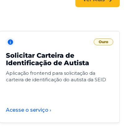
Ouro
Solicitar Carteira de
V
Identificação de Autista
F
Aplicação frontend para solicitação da
V
carteira de identificação do autista da SEID
F
d
d
Acesse o serviço ›
A