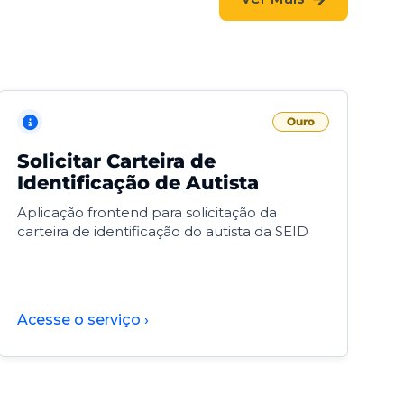
Ouro
Solicitar Carteira de
V
Identificação de Autista
F
Aplicação frontend para solicitação da
V
carteira de identificação do autista da SEID
F
d
d
Acesse o serviço ›
A