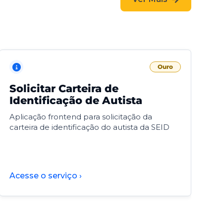
Ouro
Solicitar Carteira de
V
Identificação de Autista
F
Aplicação frontend para solicitação da
V
carteira de identificação do autista da SEID
F
d
d
Acesse o serviço ›
A